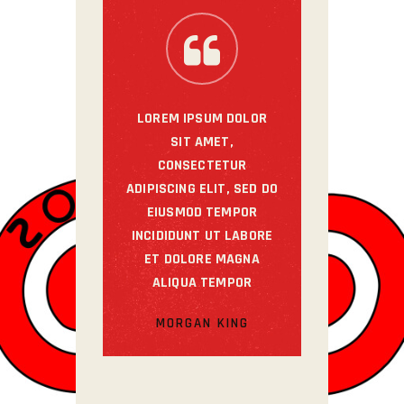
LOREM IPSUM DOLOR
SIT AMET,
CONSECTETUR
ADIPISCING ELIT, SED DO
EIUSMOD TEMPOR
INCIDIDUNT UT LABORE
ET DOLORE MAGNA
ALIQUA TEMPOR
MORGAN KING