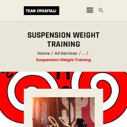
SUSPENSION WEIGHT
CORSI
TRAINING
NEWS
Home
All Services
...
ORARI
Suspension Weight Training