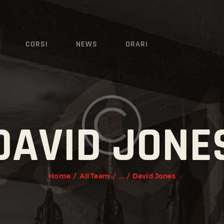
CORSI
NEWS
CORSI
NEWS
ORARI
ORARI
DAVID JONE
Home
All Team
...
David Jones