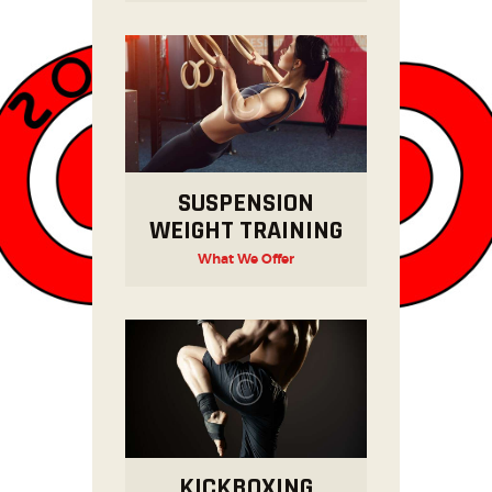
SUSPENSION
WEIGHT TRAINING
What We Offer
KICKBOXING