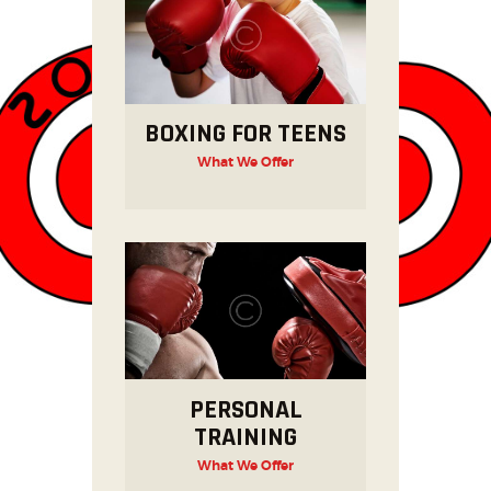
BOXING FOR TEENS
What We Offer
PERSONAL
TRAINING
What We Offer