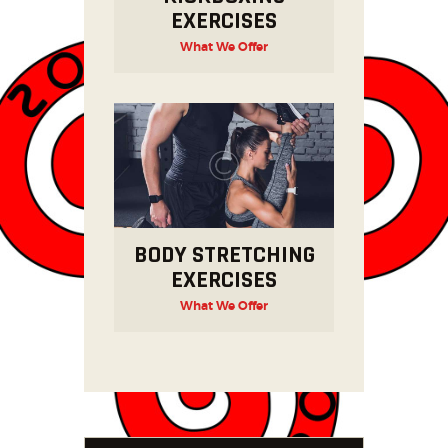
EXERCISES
What We Offer
BODY STRETCHING
EXERCISES
What We Offer