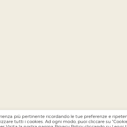
sperienza più pertinente ricordando le tue preferenze e ripet
tilizzare tutti i cookies. Ad ogni modo, puoi cliccare su "Cooki
ies.Visita la nostra pagina Privacy Policy cliccando su
Leggi 