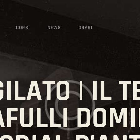
CORSI
NEWS
CORSI
NEWS
ORARI
ORARI
ILATO | IL 
AFULLI DOMI