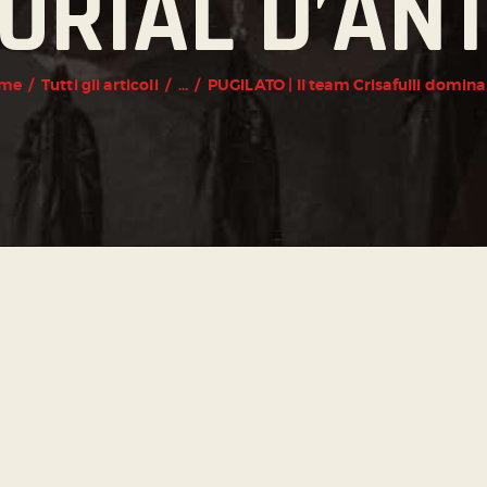
RIAL D’AN
me
Tutti gli articoli
...
PUGILATO | Il team Crisafulli domina a