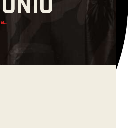
TONIO
l...