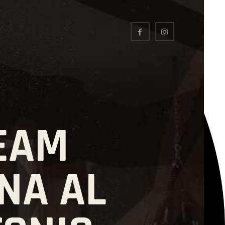
TEAM
NA AL