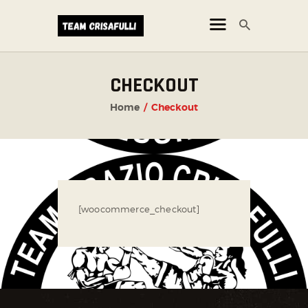
CHECKOUT
CORSI
Home
Checkout
NEWS
ORARI
[woocommerce_checkout]