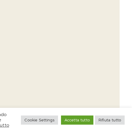
endo
e
Cookie Settings
Accetta tutto
Rifiuta tutto
tutto